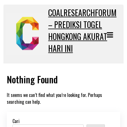
Skip
to
COALRESEARCHFORUM
content
– PREDIKSI TOGEL
HONGKONG AKURAT
HARI INI
Nothing Found
It seems we can’t find what you’re looking for. Perhaps
searching can help.
Cari