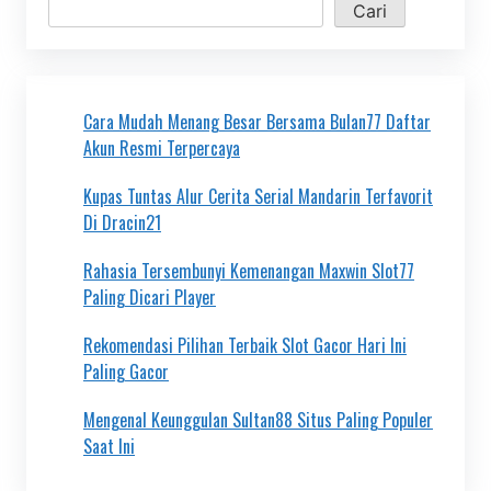
Cari
Cara Mudah Menang Besar Bersama Bulan77 Daftar
Akun Resmi Terpercaya
Kupas Tuntas Alur Cerita Serial Mandarin Terfavorit
Di Dracin21
Rahasia Tersembunyi Kemenangan Maxwin Slot77
Paling Dicari Player
Rekomendasi Pilihan Terbaik Slot Gacor Hari Ini
Paling Gacor
Mengenal Keunggulan Sultan88 Situs Paling Populer
Saat Ini